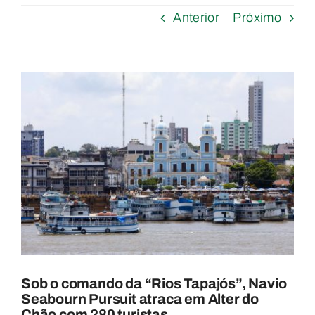
Anterior
Próximo
View
Larger
Image
Sob o comando da “Rios Tapajós”, Navio
Seabourn Pursuit atraca em Alter do
Chão com 280 turistas.