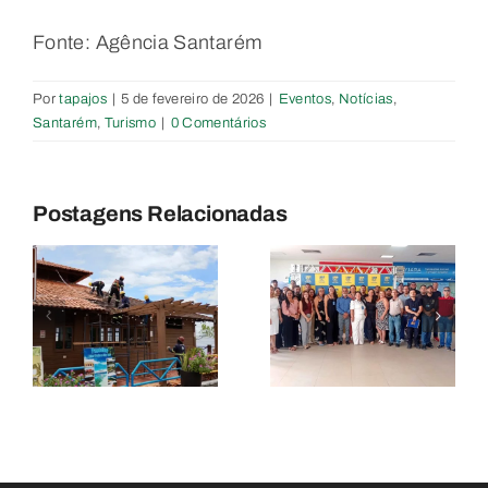
Fonte: Agência Santarém
Por
tapajos
|
5 de fevereiro de 2026
|
Eventos
,
Notícias
,
Santarém
,
Turismo
|
0 Comentários
Prefeitura
de
Santarém
Convite
Postagens Relacionadas
e
homenageia
Prefeitura
trabalhadores
de
r
portuários
Santarém –
em
Assembleia
programação
Geral
alusiva ao
Deliberativ