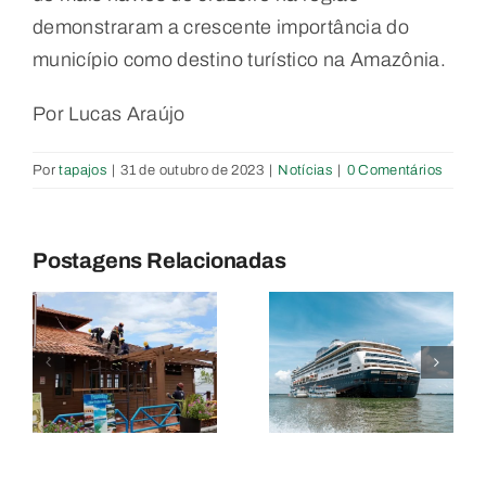
demonstraram a crescente importância do
município como destino turístico na Amazônia.
Por Lucas Araújo
Por
tapajos
|
31 de outubro de 2023
|
Notícias
|
0 Comentários
Temporada
Santarém
de
segue em
Postagens Relacionadas
e
Cruzeiros
alta na rota
na
do turismo
r
Amazônia é
internacional
antecipada
com
e já
temporada