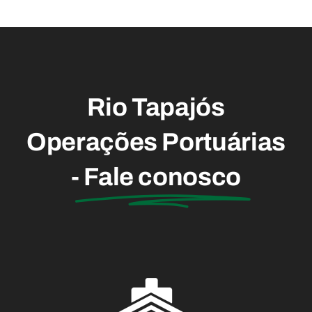
começa
de
por Alter do
cruzeiros
Chão
Rio Tapajós
Operações Portuárias
-
Fale conosco