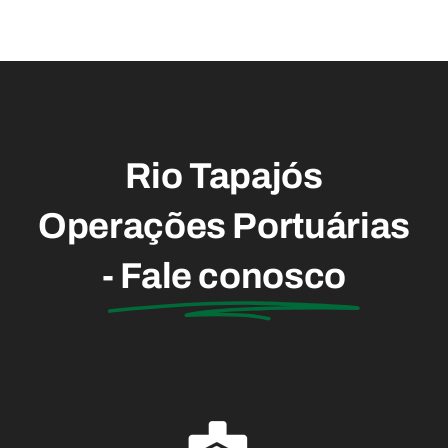
temporada
programaç
de
alusiva ao
cruzeiros
Dia do
Portuário
Rio Tapajós
Operações Portuárias
-
Fale conosco