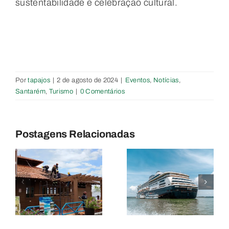
sustentabilidade e celebração cultural.
Por
tapajos
|
2 de agosto de 2024
|
Eventos
,
Notícias
,
Santarém
,
Turismo
|
0 Comentários
Prefeitura
Santarém
de
segue em
Santarém
Postagens Relacionadas
e
alta na rota
homenagei
do turismo
trabalhador
r
internacional
portuários
com
em