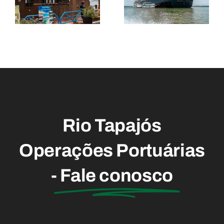
internacional
portuários
com
em
temporada
programaç
de
alusiva ao
cruzeiros
Dia do
Portuário
Rio Tapajós
Operações Portuárias
-
Fale conosco