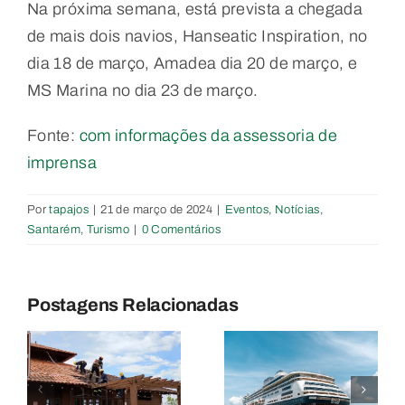
Na próxima semana, está prevista a chegada
de mais dois navios, Hanseatic Inspiration, no
dia 18 de março, Amadea dia 20 de março, e
MS Marina no dia 23 de março.
Fonte:
com informações da assessoria de
imprensa
Por
tapajos
|
21 de março de 2024
|
Eventos
,
Notícias
,
Santarém
,
Turismo
|
0 Comentários
Prefeitura
Santarém
de
segue em
Santarém
Postagens Relacionadas
e
alta na rota
homenagei
do turismo
trabalhador
r