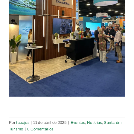
Por
tapajos
|
11 de abril de 2025
|
Eventos
,
Notícias
,
Santarém
,
Turismo
|
0 Comentários
Prefeitura